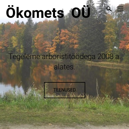
Ökomets OÜ
Tegeleme arboristitöödega 2008 a.
alates.
TEENUSED