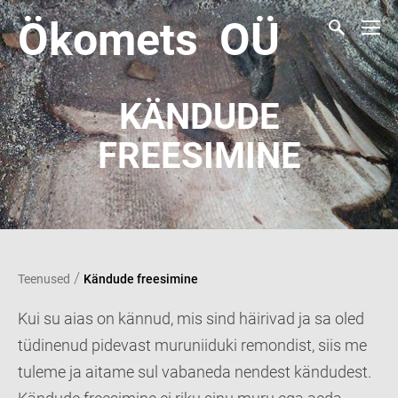
Ökomets OÜ
KÄNDUDE
FREESIMINE
/
Teenused
Kändude freesimine
Kui su aias on kännud, mis sind häirivad ja sa oled
tüdinenud pidevast muruniiduki remondist, siis me
tuleme ja aitame sul vabaneda nendest kändudest.