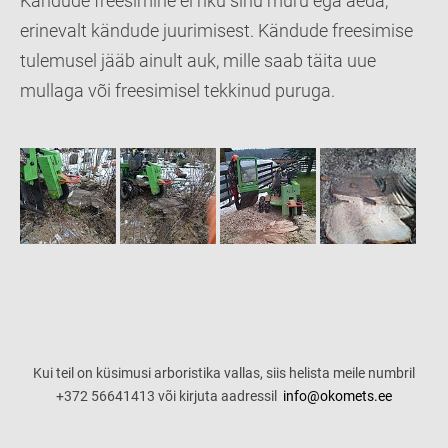
Kändude freesimine ei riku sinu muru ega aeda,
erinevalt kändude juurimisest. Kändude freesimise
tulemusel jääb ainult auk, mille saab täita uue
mullaga või freesimisel tekkinud puruga.
Kui teil on küsimusi arboristika vallas, siis helista meile numbril
+372 56641413 või kirjuta aadressil
info@okomets.ee